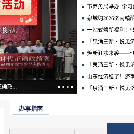
市商务局举办“学习贯
泉城购2026济南精
一站式焕新福利！“泉
「泉涌三新・悦见济南
焕新狂欢来袭——“泉
「泉涌三新・悦见济南
山东经济稳了！济
政...
“泉城购”2026济南消费
「泉涌三新・悦见济
办事指南