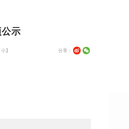
项公示
小
】
分享：