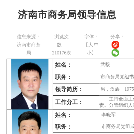
济南市商务局领导信息
信息来源：
浏览次
字体：
分享：
济南市商务
数：
【
大
中
局
210176
次
小
】
姓名：
武
毅
职务：
市商务
局党组书
领导简历：
男，汉族，19
主持全面工
工作分工：
责。分管组织人
姓名：
李晓军
职务：
市商务局党组