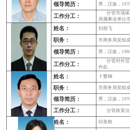
领导简历：
男，汉族，19
分管市场体
工作分工：
局属事业单位
姓名：
刘燕飞
职务：
市商务局党组
领导简历：
男，汉族，19
分管对外贸
工作分工：
作处。
姓名：
卜繁钢
职务：
市商务局党组
领导简历：
男，汉族，19
工作分工：
分管政策法
姓名：
邱美艳