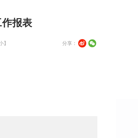
工作报表
小
】
分享：